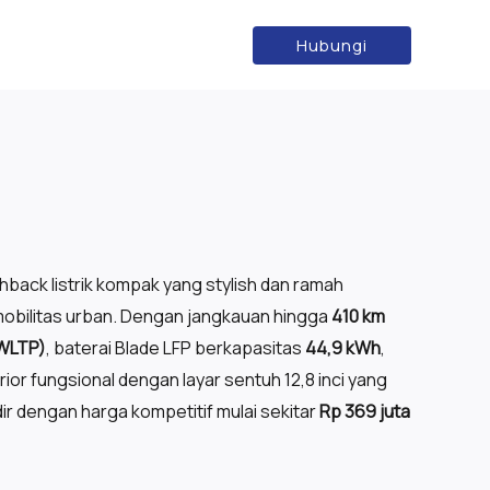
Hubungi
0
hback listrik kompak yang stylish dan ramah
 mobilitas urban. Dengan jangkauan hingga
410 km
 WLTP)
, baterai Blade LFP berkapasitas
44,9 kWh
,
erior fungsional dengan layar sentuh 12,8 inci yang
r dengan harga kompetitif mulai sekitar
Rp 369 juta