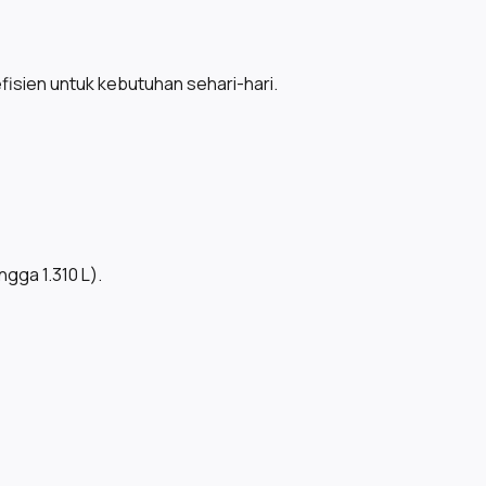
isien untuk kebutuhan sehari-hari.
gga 1.310 L).