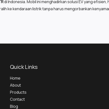
TR
di Indonesia. Mobil ini menghadirkan solusi EV yang efisien, 
eralih ke kendaraan listrik tanpa harus mengorbankan kenyam
Quick Links
Home
About
Products
Contact
Blog