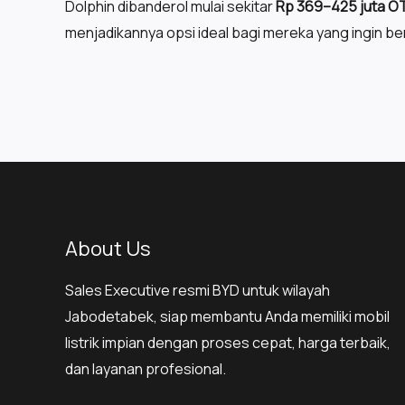
Dolphin dibanderol mulai sekitar
Rp 369–425 juta O
menjadikannya opsi ideal bagi mereka yang ingin b
About Us
Sales Executive resmi BYD untuk wilayah
Jabodetabek, siap membantu Anda memiliki mobil
listrik impian dengan proses cepat, harga terbaik,
dan layanan profesional.