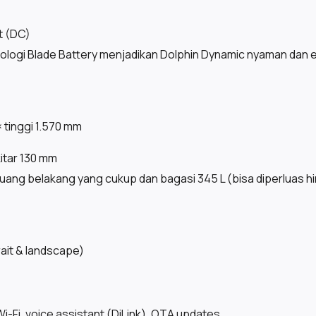
t (DC)
ogi Blade Battery menjadikan Dolphin Dynamic nyaman dan ef
 tinggi 1.570 mm
itar 130 mm
uang belakang yang cukup dan bagasi 345 L (bisa diperluas hin
rait & landscape)
Wi-Fi, voice assistant (DiLink), OTA updates