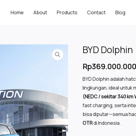
Home
About
Products
Contact
Blog
BYD Dolphin
Rp
369.000.00
BYD Dolphin adalah hatc
lingkungan, ideal untuk
(NEDC / sekitar 340 km
fast charging, serta int
bisa diputar—semua hadi
OTR
di Indonesia.