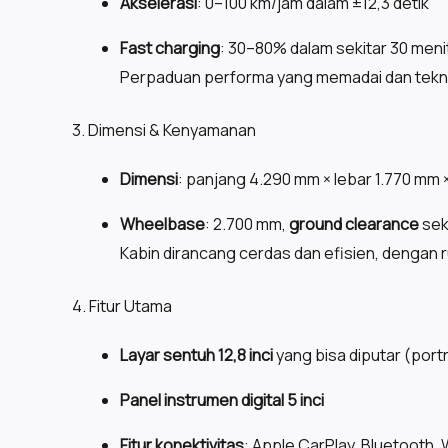
Akselerasi
: 0–100 km/jam dalam ±12,3 detik
Fast charging
: 30–80% dalam sekitar 30 meni
Perpaduan performa yang memadai dan teknol
3. Dimensi & Kenyamanan
Dimensi
: panjang 4.290 mm × lebar 1.770 mm ×
Wheelbase
: 2.700 mm,
ground clearance
sek
Kabin dirancang cerdas dan efisien, dengan r
4. Fitur Utama
Layar sentuh 12,8 inci
yang bisa diputar (port
Panel instrumen digital 5 inci
Fitur konektivitas
: Apple CarPlay, Bluetooth, 