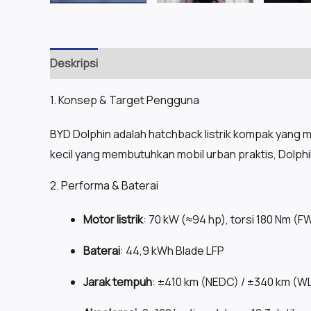
Deskripsi
1. Konsep & Target Pengguna
BYD Dolphin adalah hatchback listrik kompak yang 
kecil yang membutuhkan mobil urban praktis, Dolph
2. Performa & Baterai
Motor listrik
: 70 kW (≈94 hp), torsi 180 Nm (F
Baterai
: 44,9 kWh Blade LFP
Jarak tempuh
: ±410 km (NEDC) / ±340 km (W