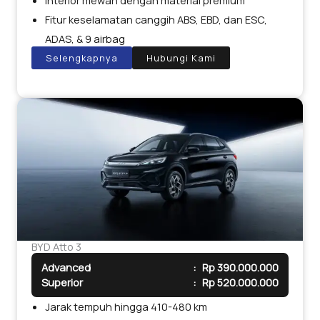
Interior mewah dengan material premium
Fitur keselamatan canggih ABS, EBD, dan ESC,
ADAS, & 9 airbag
Selengkapnya
Hubungi Kami
BYD Atto 3
Advanced
:
Rp 390.000.000
Superior
:
Rp 520.000.000
Jarak tempuh hingga 410-480 km