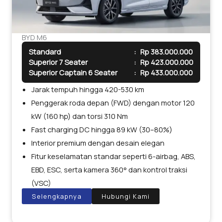
BYD M6
Standard
:
Rp 383.000.000
Superior 7 Seater
:
Rp 423.000.000
Superior Captain 6 Seater
:
Rp 433.000.000
Jarak tempuh hingga 420-530 km
Penggerak roda depan (FWD) dengan motor 120
kW (160 hp) dan torsi 310 Nm
Fast charging DC hingga 89 kW (30–80%)
Interior premium dengan desain elegan
Fitur keselamatan standar seperti 6-airbag, ABS,
EBD, ESC, serta kamera 360° dan kontrol traksi
(VSC)
Selengkapnya
Hubungi Kami