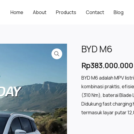
Home
About
Products
Contact
Blog
BYD M6
Rp
383.000.000
BYD M6 adalah MPV list
kombinasi praktis, efis
(310 Nm), baterai Blade
Didukung fast charging h
termasuk layar putar 12,