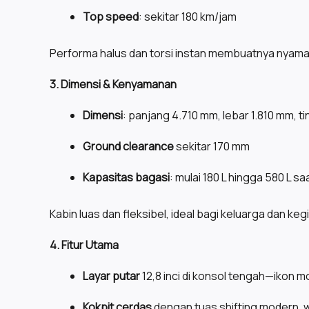
Top speed
: sekitar 180 km/jam
Performa halus dan torsi instan membuatnya nyaman
3. Dimensi & Kenyamanan
Dimensi
: panjang 4.710 mm, lebar 1.810 mm, 
Ground clearance
sekitar 170 mm
Kapasitas bagasi
: mulai 180 L hingga 580 L s
Kabin luas dan fleksibel, ideal bagi keluarga dan ke
4. Fitur Utama
Layar putar
12,8 inci di konsol tengah—ikon 
Kokpit cerdas
dengan tuas shifting modern, w