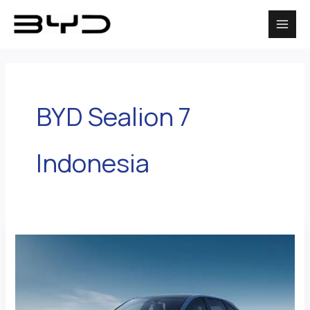
Lewati
ke
konten
BYD Sealion 7
Indonesia
BYD
Sealion
7
Spesifikasi